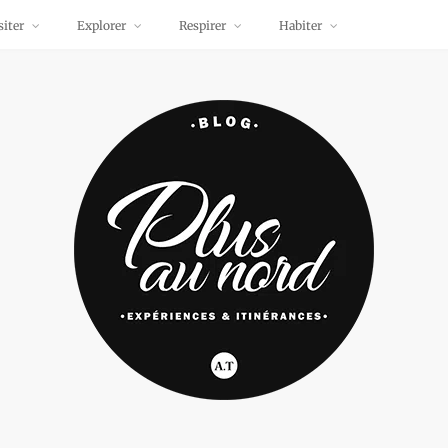
siter
Explorer
Respirer
Habiter