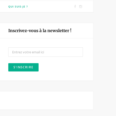
F
I
QUI SUIS-JE ?
a
n
c
s
e
t
Inscrivez-vous à la newsletter !
b
a
o
g
o
r
k
a
m