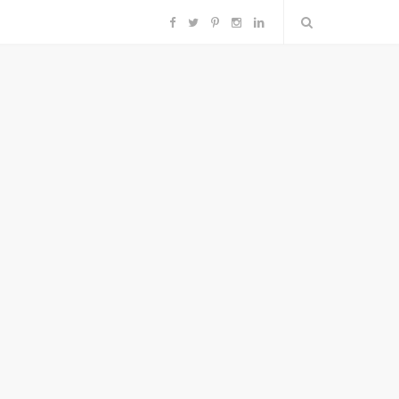
F
T
P
I
L
a
w
i
n
i
c
i
n
s
n
e
t
t
t
k
b
t
e
a
e
o
e
r
g
d
o
r
e
r
I
k
s
a
n
t
m