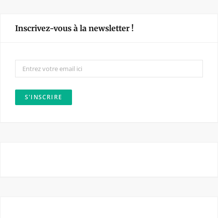
c
s
e
t
Inscrivez-vous à la newsletter !
b
a
o
g
o
r
k
a
m