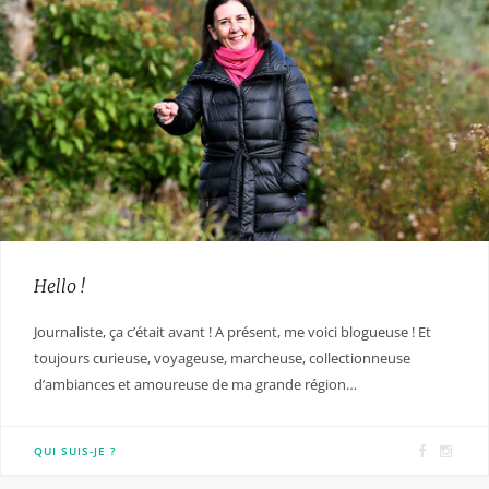
Hello !
Journaliste, ça c’était avant ! A présent, me voici blogueuse ! Et
toujours curieuse, voyageuse, marcheuse, collectionneuse
d’ambiances et amoureuse de ma grande région…
F
I
QUI SUIS-JE ?
a
n