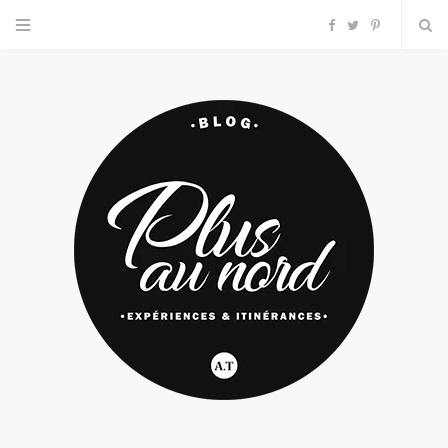
F
T
P
a
w
i
c
i
n
e
t
t
b
t
e
o
e
r
o
r
e
k
s
t