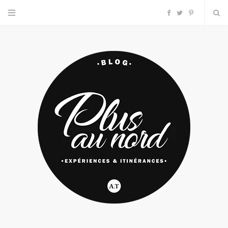
F
T
P
a
w
i
c
i
n
e
t
t
b
t
e
o
e
r
o
r
e
k
s
t