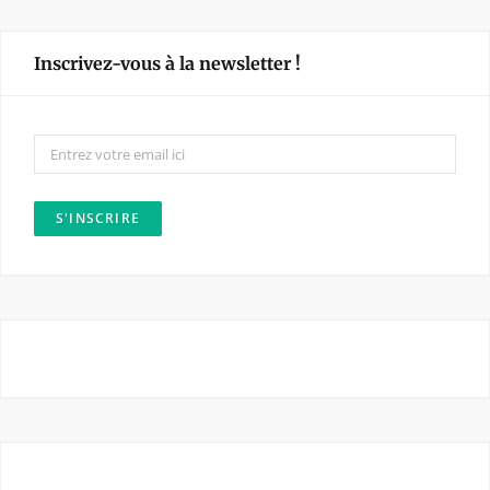
c
s
e
t
Inscrivez-vous à la newsletter !
b
a
o
g
o
r
k
a
m