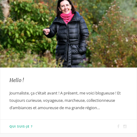
Hello !
Journaliste, ça c’était avant ! A présent, me voici blogueuse ! Et
toujours curieuse, voyageuse, marcheuse, collectionneuse
d’ambiances et amoureuse de ma grande région…
F
I
QUI SUIS-JE ?
a
n