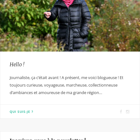
Hello !
Journaliste, ça c’était avant ! A présent, me voici blogueuse ! Et
toujours curieuse, voyageuse, marcheuse, collectionneuse
d’ambiances et amoureuse de ma grande région…
F
I
QUI SUIS-JE ?
a
n
c
s
e
t