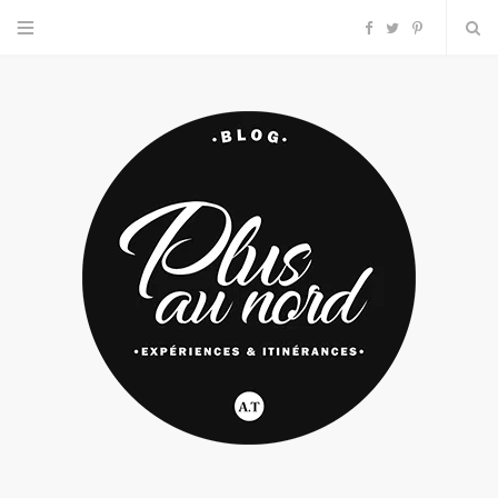
F
T
P
a
w
i
c
i
n
e
t
t
b
t
e
o
e
r
o
r
e
k
s
t