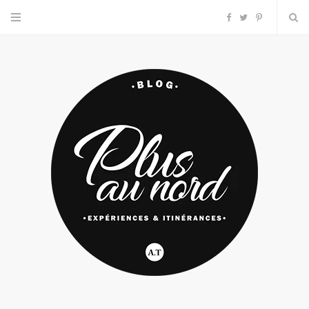
F
T
P
a
w
i
c
i
n
e
t
t
b
t
e
o
e
r
o
r
e
k
s
t