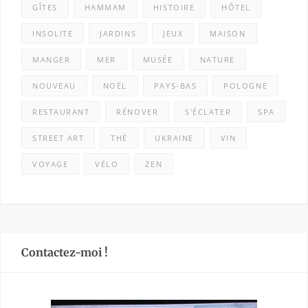
GÎTES
HAMMAM
HISTOIRE
HÔTEL
INSOLITE
JARDINS
JEUX
MAISON
MANGER
MER
MUSÉE
NATURE
NOUVEAU
NOËL
PAYS-BAS
POLOGNE
RESTAURANT
RÉNOVER
S'ÉCLATER
SPA
STREET ART
THÉ
UKRAINE
VIN
VOYAGE
VÉLO
ZEN
Contactez-moi !