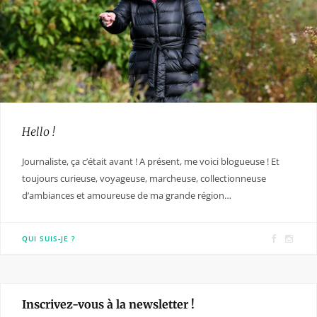
Hello !
Journaliste, ça c’était avant ! A présent, me voici blogueuse ! Et
toujours curieuse, voyageuse, marcheuse, collectionneuse
d’ambiances et amoureuse de ma grande région…
F
I
QUI SUIS-JE ?
a
n
c
s
e
t
Inscrivez-vous à la newsletter !
b
a