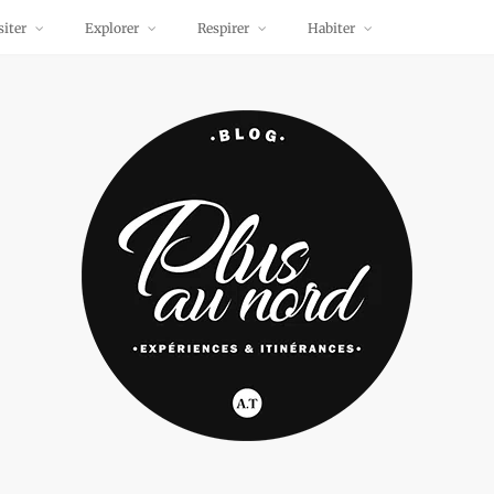
siter
Explorer
Respirer
Habiter