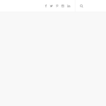
F
T
P
I
L
a
w
i
n
i
c
i
n
s
n
e
t
t
t
k
b
t
e
a
e
o
e
r
g
d
o
r
e
r
I
k
s
a
n
t
m