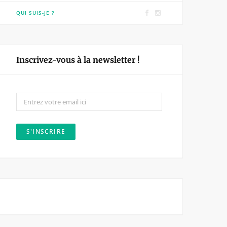
F
I
QUI SUIS-JE ?
a
n
c
s
e
t
Inscrivez-vous à la newsletter !
b
a
o
g
o
r
k
a
m