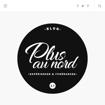
F
T
P
a
w
i
c
i
n
e
t
t
b
t
e
o
e
r
o
r
e
k
s
t