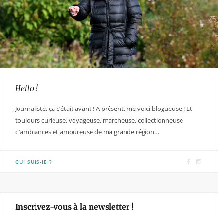
Hello !
Journaliste, ça c’était avant ! A présent, me voici blogueuse ! Et
toujours curieuse, voyageuse, marcheuse, collectionneuse
d’ambiances et amoureuse de ma grande région…
F
I
QUI SUIS-JE ?
a
n
c
s
e
t
Inscrivez-vous à la newsletter !
b
a