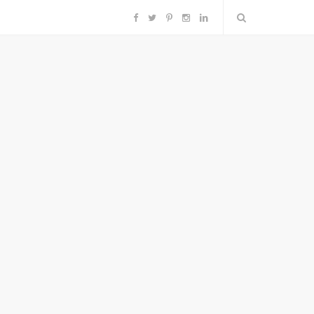
F
T
P
I
L
a
w
i
n
i
c
i
n
s
n
e
t
t
t
k
b
t
e
a
e
o
e
r
g
d
o
r
e
r
I
k
s
a
n
t
m