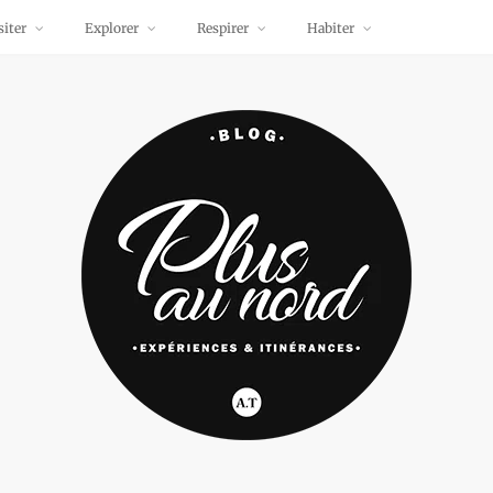
siter
Explorer
Respirer
Habiter