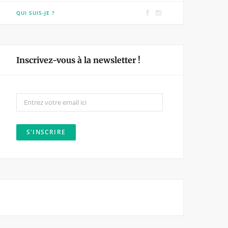
F
I
QUI SUIS-JE ?
a
n
c
s
e
t
Inscrivez-vous à la newsletter !
b
a
o
g
o
r
k
a
m