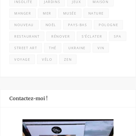
INSOLITE
JARDINS
JEUX
MAISON
MANGER
MER
MUSÉE
NATURE
NOUVEAU
NOËL
PAYS-BAS
POLOGNE
RESTAURANT
RÉNOVER
S'ÉCLATER
SPA
STREET ART
THÉ
UKRAINE
VIN
VOYAGE
VÉLO
ZEN
Contactez-moi !