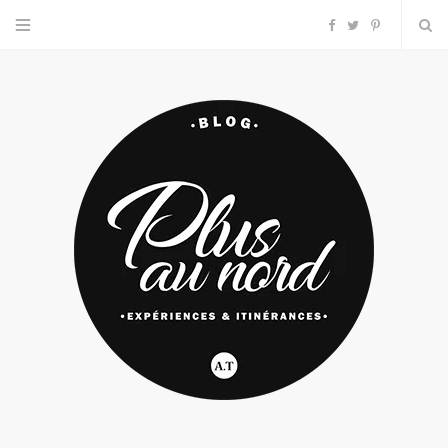
F
T
P
a
w
i
c
i
n
e
t
t
b
t
e
o
e
r
o
r
e
k
s
t