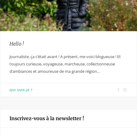
Hello !
Journaliste, ça c’était avant ! A présent, me voici blogueuse ! Et
toujours curieuse, voyageuse, marcheuse, collectionneuse
d’ambiances et amoureuse de ma grande région…
F
I
QUI SUIS-JE ?
a
n
c
s
e
t
Inscrivez-vous à la newsletter !
b
a
o
g