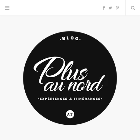
F
T
P
a
w
i
c
i
n
e
t
t
b
t
e
o
e
r
o
r
e
k
s
t