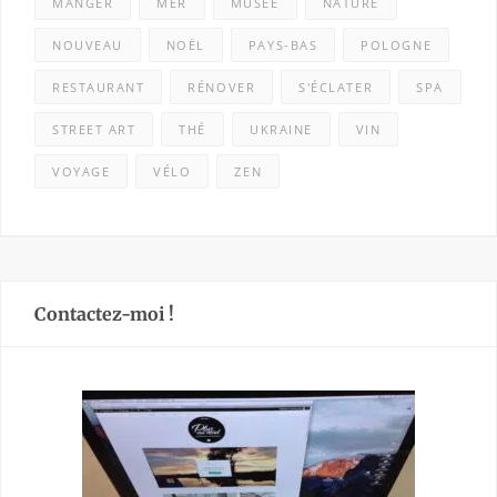
MANGER
MER
MUSÉE
NATURE
NOUVEAU
NOËL
PAYS-BAS
POLOGNE
RESTAURANT
RÉNOVER
S'ÉCLATER
SPA
STREET ART
THÉ
UKRAINE
VIN
VOYAGE
VÉLO
ZEN
Contactez-moi !