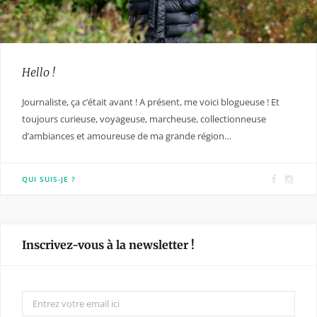
Hello !
Journaliste, ça c’était avant ! A présent, me voici blogueuse ! Et
toujours curieuse, voyageuse, marcheuse, collectionneuse
d’ambiances et amoureuse de ma grande région…
F
I
QUI SUIS-JE ?
a
n
c
s
e
t
Inscrivez-vous à la newsletter !
b
a
o
g
o
r
k
a