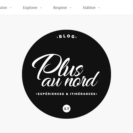
siter
Explorer
Respirer
Habiter