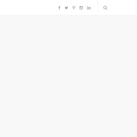
F
T
P
I
L
a
w
i
n
i
c
i
n
s
n
e
t
t
t
k
b
t
e
a
e
o
e
r
g
d
o
r
e
r
I
k
s
a
n
t
m