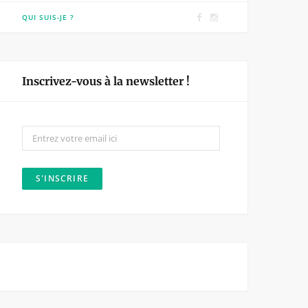
F
I
QUI SUIS-JE ?
a
n
c
s
e
t
Inscrivez-vous à la newsletter !
b
a
o
g
o
r
k
a
m