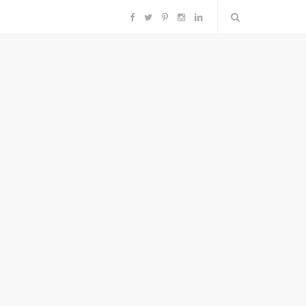
F
T
P
I
L
a
w
i
n
i
c
i
n
s
n
e
t
t
t
k
b
t
e
a
e
o
e
r
g
d
o
r
e
r
I
k
s
a
n
t
m