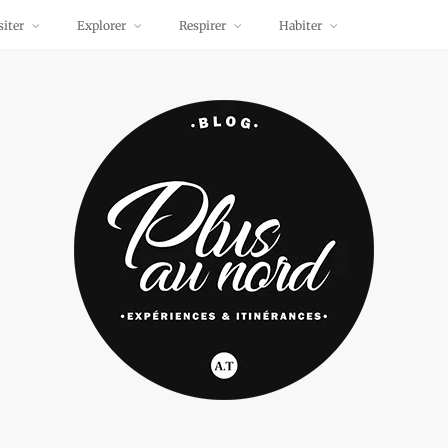
siter
Explorer
Respirer
Habiter