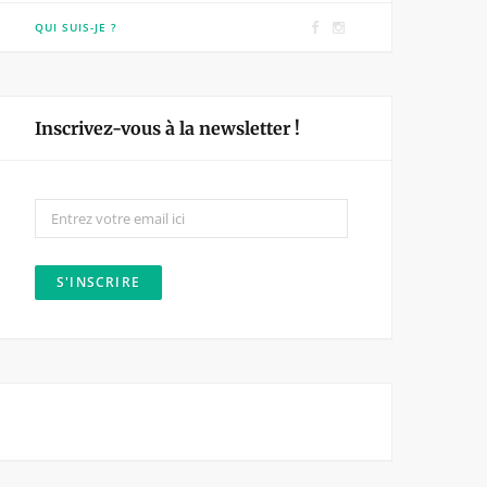
F
I
QUI SUIS-JE ?
a
n
c
s
e
t
Inscrivez-vous à la newsletter !
b
a
o
g
o
r
k
a
m