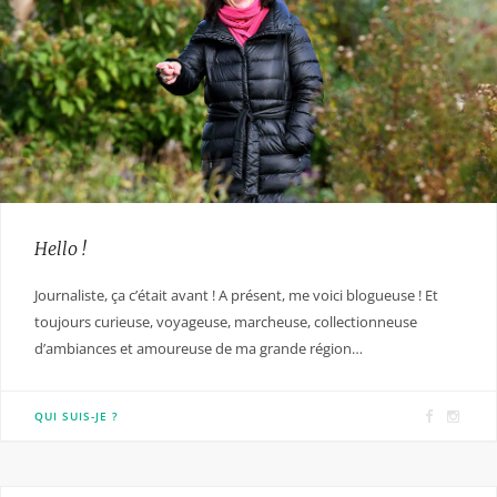
Hello !
Journaliste, ça c’était avant ! A présent, me voici blogueuse ! Et
toujours curieuse, voyageuse, marcheuse, collectionneuse
d’ambiances et amoureuse de ma grande région…
F
I
QUI SUIS-JE ?
a
n
c
s