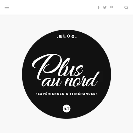
F
T
P
a
w
i
c
i
n
e
t
t
b
t
e
o
e
r
o
r
e
k
s
t