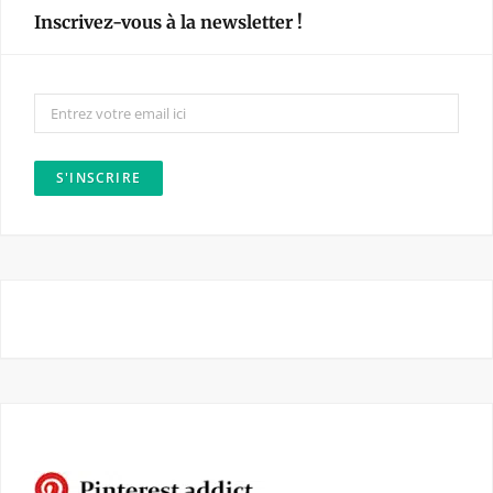
e
t
Inscrivez-vous à la newsletter !
b
a
o
g
o
r
k
a
m