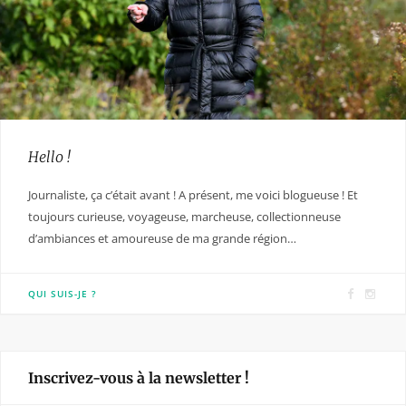
Hello !
Journaliste, ça c’était avant ! A présent, me voici blogueuse ! Et
toujours curieuse, voyageuse, marcheuse, collectionneuse
d’ambiances et amoureuse de ma grande région…
F
I
QUI SUIS-JE ?
a
n
c
s
e
t
Inscrivez-vous à la newsletter !
b
a