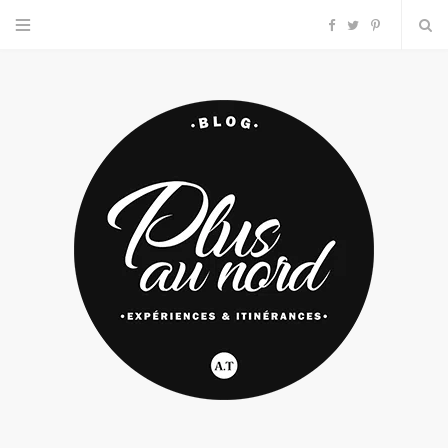
F
T
P
a
w
i
c
i
n
e
t
t
b
t
e
o
e
r
o
r
e
k
s
t