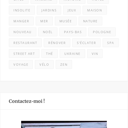
INSOLITE
JARDINS
JEUX
MAISON
MANGER
MER
MUSÉE
NATURE
NOUVEAU
NOËL
PAYS-BAS
POLOGNE
RESTAURANT
RÉNOVER
S'ÉCLATER
SPA
STREET ART
THÉ
UKRAINE
VIN
VOYAGE
VÉLO
ZEN
Contactez-moi !