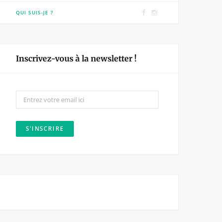
F
I
QUI SUIS-JE ?
a
n
c
s
e
t
Inscrivez-vous à la newsletter !
b
a
o
g
o
r
k
a
m