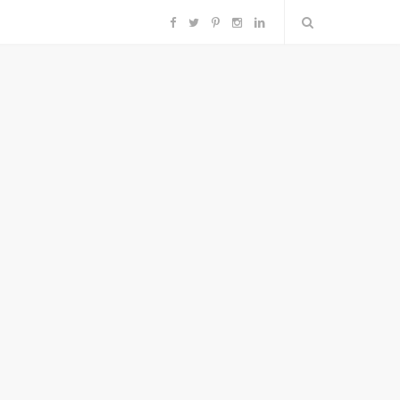
F
T
P
I
L
a
w
i
n
i
c
i
n
s
n
e
t
t
t
k
b
t
e
a
e
o
e
r
g
d
o
r
e
r
I
k
s
a
n
t
m