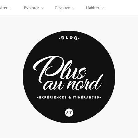
siter
Explorer
Respirer
Habiter