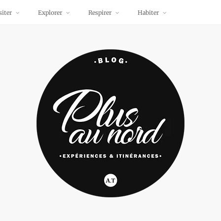
siter
Explorer
Respirer
Habiter