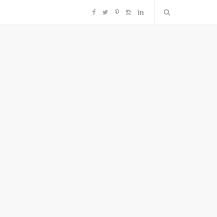
F
T
P
I
L
a
w
i
n
i
c
i
n
s
n
e
t
t
t
k
b
t
e
a
e
o
e
r
g
d
o
r
e
r
I
k
s
a
n
t
m