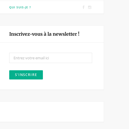
F
I
QUI SUIS-JE ?
a
n
c
s
e
t
Inscrivez-vous à la newsletter !
b
a
o
g
o
r
k
a
m