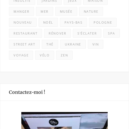
INSOLITE
JARDINS
JEUX
MAISON
MANGER
MER
MUSÉE
NATURE
NOUVEAU
NOËL
PAYS-BAS
POLOGNE
RESTAURANT
RÉNOVER
S'ÉCLATER
SPA
STREET ART
THÉ
UKRAINE
VIN
VOYAGE
VÉLO
ZEN
Contactez-moi !