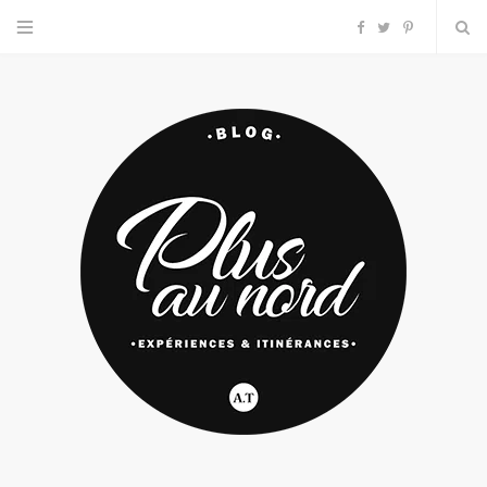
F
T
P
a
w
i
c
i
n
e
t
t
b
t
e
o
e
r
o
r
e
k
s
t