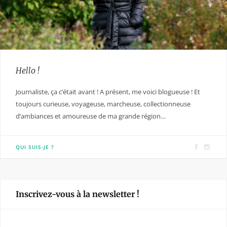
Hello !
Journaliste, ça c’était avant ! A présent, me voici blogueuse ! Et
toujours curieuse, voyageuse, marcheuse, collectionneuse
d’ambiances et amoureuse de ma grande région…
F
I
QUI SUIS-JE ?
a
n
c
s
e
t
Inscrivez-vous à la newsletter !
b
a
o
g
o
r