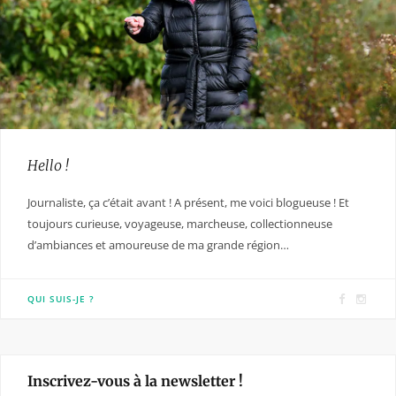
Hello !
Journaliste, ça c’était avant ! A présent, me voici blogueuse ! Et
toujours curieuse, voyageuse, marcheuse, collectionneuse
d’ambiances et amoureuse de ma grande région…
F
I
QUI SUIS-JE ?
a
n
c
s
e
t
Inscrivez-vous à la newsletter !
b
a