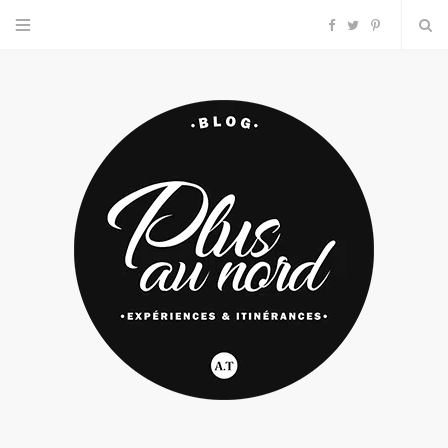
F
T
P
a
w
i
c
i
n
e
t
t
b
t
e
o
e
r
o
r
e
k
s
t