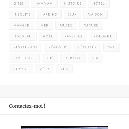
GÎTES
HAMMAM
HISTOIRE
HÔTEL
INSOLITE
JARDINS
JEUX
MAISON
MANGER
MER
MUSÉE
NATURE
NOUVEAU
NOËL
PAYS-BAS
POLOGNE
RESTAURANT
RÉNOVER
S'ÉCLATER
SPA
STREET ART
THÉ
UKRAINE
VIN
VOYAGE
VÉLO
ZEN
Contactez-moi !