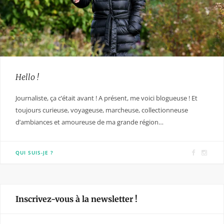
Hello !
Journaliste, ça c’était avant ! A présent, me voici blogueuse ! Et
toujours curieuse, voyageuse, marcheuse, collectionneuse
d’ambiances et amoureuse de ma grande région…
F
I
QUI SUIS-JE ?
a
n
c
s
e
t
Inscrivez-vous à la newsletter !
b
a
o
g