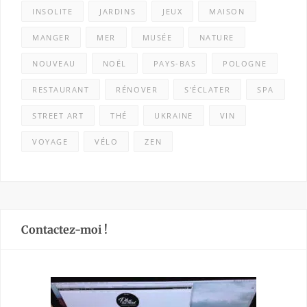
INSOLITE
JARDINS
JEUX
MAISON
MANGER
MER
MUSÉE
NATURE
NOUVEAU
NOËL
PAYS-BAS
POLOGNE
RESTAURANT
RÉNOVER
S'ÉCLATER
SPA
STREET ART
THÉ
UKRAINE
VIN
VOYAGE
VÉLO
ZEN
Contactez-moi !