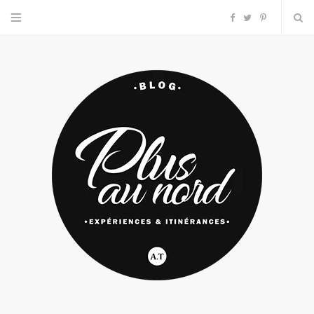
F
T
P
a
w
i
c
i
n
e
t
t
b
t
e
o
e
r
o
r
e
k
s
t