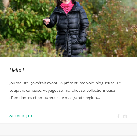
Hello !
Journaliste, ça c’était avant ! A présent, me voici blogueuse ! Et
toujours curieuse, voyageuse, marcheuse, collectionneuse
d’ambiances et amoureuse de ma grande région…
F
I
QUI SUIS-JE ?
a
n
c
s