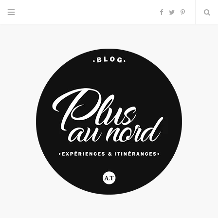
F
T
P
a
w
i
c
i
n
e
t
t
b
t
e
o
e
r
o
r
e
k
s
t