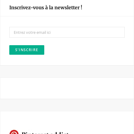
e
t
Inscrivez-vous à la newsletter !
b
a
o
g
o
r
k
a
m