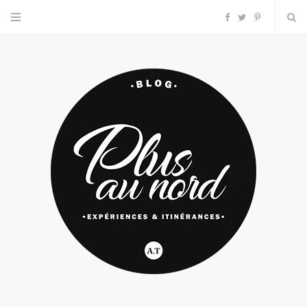
F
T
P
a
w
i
c
i
n
e
t
t
b
t
e
o
e
r
o
r
e
k
s
t