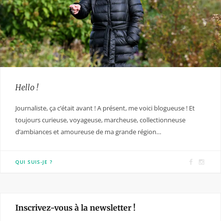
Hello !
Journaliste, ça c’était avant ! A présent, me voici blogueuse ! Et
toujours curieuse, voyageuse, marcheuse, collectionneuse
d’ambiances et amoureuse de ma grande région…
F
I
QUI SUIS-JE ?
a
n
c
s
e
t
Inscrivez-vous à la newsletter !
b
a