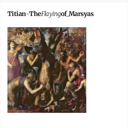
Titian
-
The
Flaying
of_Marsyas