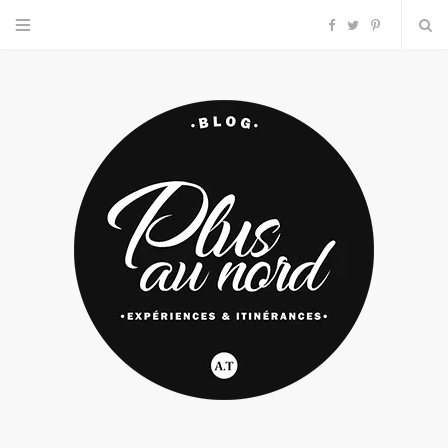
F
T
P
a
w
i
c
i
n
e
t
t
b
t
e
o
e
r
o
r
e
k
s
t