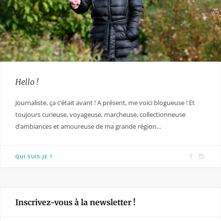
Hello !
Journaliste, ça c’était avant ! A présent, me voici blogueuse ! Et
toujours curieuse, voyageuse, marcheuse, collectionneuse
d’ambiances et amoureuse de ma grande région…
F
I
QUI SUIS-JE ?
a
n
c
s
e
t
Inscrivez-vous à la newsletter !
b
a
o
g