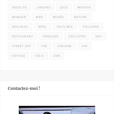
INSOLITE
JARDINS
JEUX
MAISON
MANGER
MER
MUSÉE
NATURE
NOUVEAU
NOËL
PAYS-BAS
POLOGNE
RESTAURANT
RÉNOVER
S'ÉCLATER
SPA
STREET ART
THÉ
UKRAINE
VIN
VOYAGE
VÉLO
ZEN
Contactez-moi !