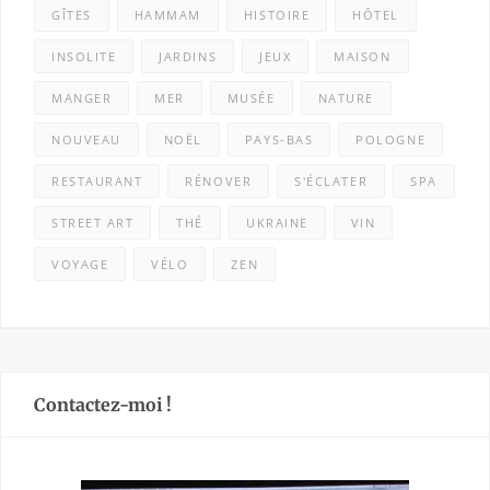
GÎTES
HAMMAM
HISTOIRE
HÔTEL
INSOLITE
JARDINS
JEUX
MAISON
MANGER
MER
MUSÉE
NATURE
NOUVEAU
NOËL
PAYS-BAS
POLOGNE
RESTAURANT
RÉNOVER
S'ÉCLATER
SPA
STREET ART
THÉ
UKRAINE
VIN
VOYAGE
VÉLO
ZEN
Contactez-moi !