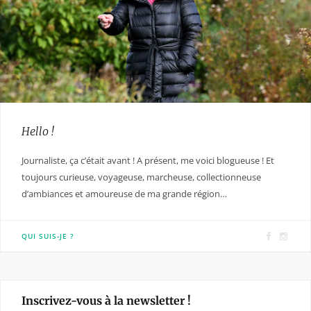
Hello !
Journaliste, ça c’était avant ! A présent, me voici blogueuse ! Et
toujours curieuse, voyageuse, marcheuse, collectionneuse
d’ambiances et amoureuse de ma grande région…
F
I
QUI SUIS-JE ?
a
n
c
s
e
t
Inscrivez-vous à la newsletter !
b
a