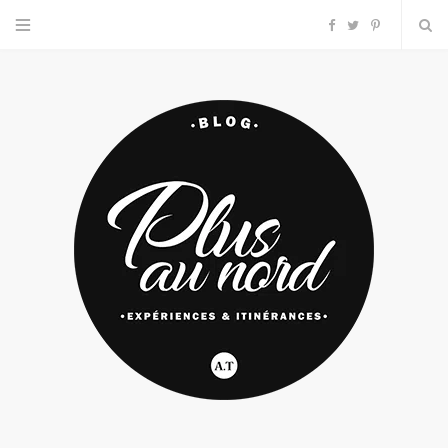
F
T
P
a
w
i
c
i
n
e
t
t
b
t
e
o
e
r
o
r
e
k
s
t