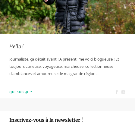
Hello !
Journaliste, ça c’était avant ! A présent, me voici blogueuse ! Et
toujours curieuse, voyageuse, marcheuse, collectionneuse
d’ambiances et amoureuse de ma grande région…
F
I
QUI SUIS-JE ?
a
n
c
s
e
t
Inscrivez-vous à la newsletter !
b
a
o
g