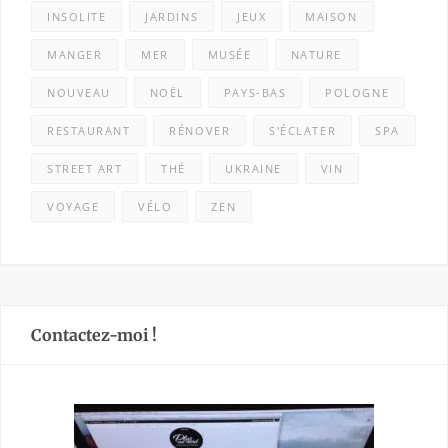
INSOLITE
JARDINS
JEUX
MAISON
MANGER
MER
MUSÉE
NATURE
NOUVEAU
NOËL
PAYS-BAS
POLOGNE
RESTAURANT
RÉNOVER
S'ÉCLATER
SPA
STREET ART
THÉ
UKRAINE
VIN
VOYAGE
VÉLO
ZEN
Contactez-moi !