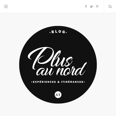
F
T
P
a
w
i
c
i
n
e
t
t
b
t
e
o
e
r
o
r
e
k
s
t