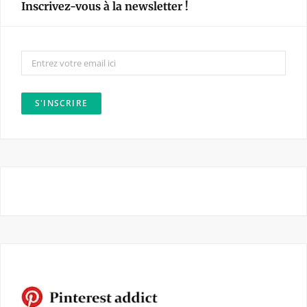
Inscrivez-vous à la newsletter !
b
a
o
g
o
r
k
a
m