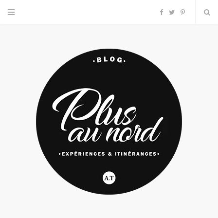
F
T
P
a
w
i
c
i
n
e
t
t
b
t
e
o
e
r
o
r
e
k
s
t