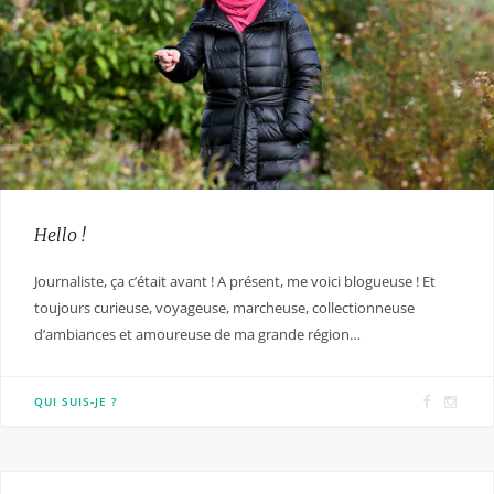
Hello !
Journaliste, ça c’était avant ! A présent, me voici blogueuse ! Et
toujours curieuse, voyageuse, marcheuse, collectionneuse
d’ambiances et amoureuse de ma grande région…
F
I
QUI SUIS-JE ?
a
n
c
s
e
t