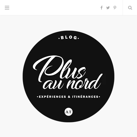
F
T
P
a
w
i
c
i
n
e
t
t
b
t
e
o
e
r
o
r
e
k
s
t