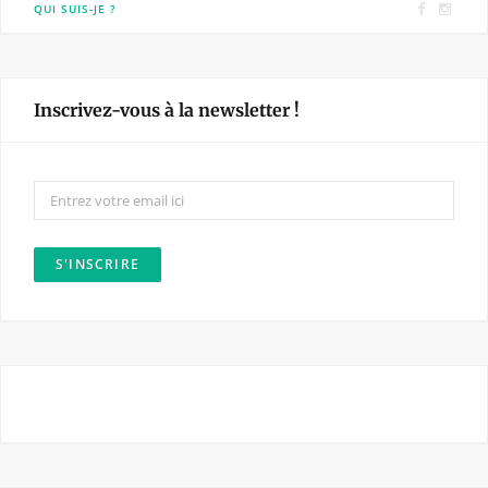
F
I
QUI SUIS-JE ?
a
n
c
s
e
t
Inscrivez-vous à la newsletter !
b
a
o
g
o
r
k
a
m