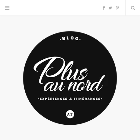
F
T
P
a
w
i
c
i
n
e
t
t
b
t
e
o
e
r
o
r
e
k
s
t