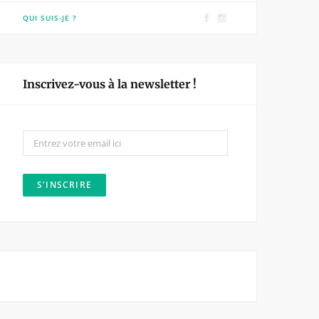
F
I
QUI SUIS-JE ?
a
n
c
s
e
t
Inscrivez-vous à la newsletter !
b
a
o
g
o
r
k
a
m