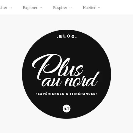
siter
Explorer
Respirer
Habiter