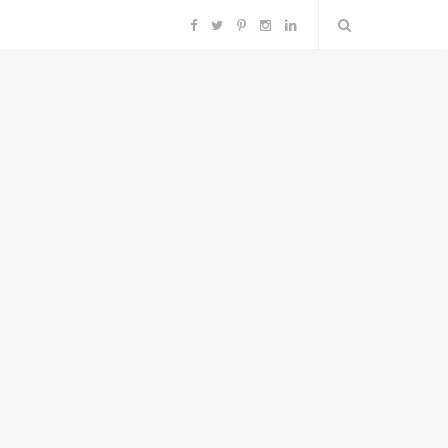
F
T
P
I
L
a
w
i
n
i
c
i
n
s
n
e
t
t
t
k
b
t
e
a
e
o
e
r
g
d
o
r
e
r
I
k
s
a
n
t
m