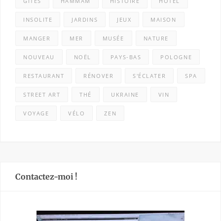
GÎTES
HAMMAM
HISTOIRE
HÔTEL
INSOLITE
JARDINS
JEUX
MAISON
MANGER
MER
MUSÉE
NATURE
NOUVEAU
NOËL
PAYS-BAS
POLOGNE
RESTAURANT
RÉNOVER
S'ÉCLATER
SPA
STREET ART
THÉ
UKRAINE
VIN
VOYAGE
VÉLO
ZEN
Contactez-moi !