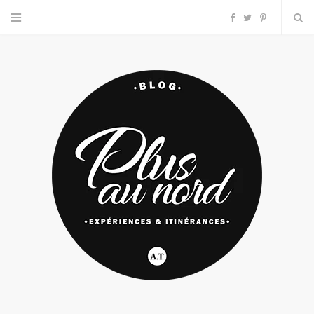
F
T
P
a
w
i
c
i
n
e
t
t
b
t
e
o
e
r
o
r
e
k
s
t