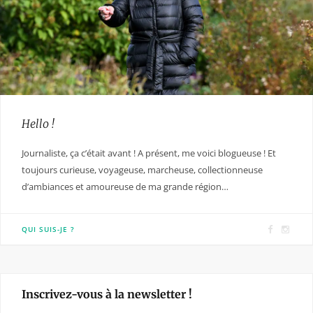
Hello !
Journaliste, ça c’était avant ! A présent, me voici blogueuse ! Et
toujours curieuse, voyageuse, marcheuse, collectionneuse
d’ambiances et amoureuse de ma grande région…
F
I
QUI SUIS-JE ?
a
n
c
s
e
t
Inscrivez-vous à la newsletter !
b
a