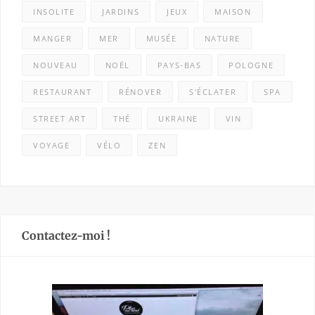
INSOLITE
JARDINS
JEUX
MAISON
MANGER
MER
MUSÉE
NATURE
NOUVEAU
NOËL
PAYS-BAS
POLOGNE
RESTAURANT
RÉNOVER
S'ÉCLATER
SPA
STREET ART
THÉ
UKRAINE
VIN
VOYAGE
VÉLO
ZEN
Contactez-moi !