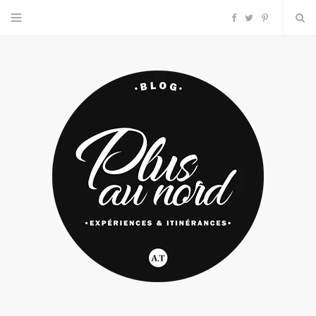
F
T
P
a
w
i
c
i
n
e
t
t
b
t
e
o
e
r
o
r
e
k
s
t