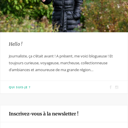
Hello !
Journaliste, ça c’était avant ! A présent, me voici blogueuse ! Et
toujours curieuse, voyageuse, marcheuse, collectionneuse
d’ambiances et amoureuse de ma grande région…
F
I
QUI SUIS-JE ?
a
n
c
s
e
t
Inscrivez-vous à la newsletter !
b
a
o
g