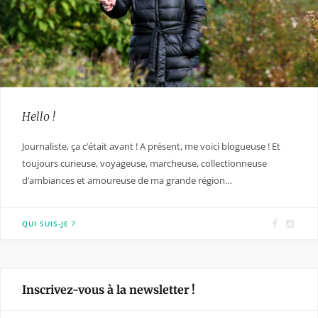
Hello !
Journaliste, ça c’était avant ! A présent, me voici blogueuse ! Et
toujours curieuse, voyageuse, marcheuse, collectionneuse
d’ambiances et amoureuse de ma grande région…
F
I
QUI SUIS-JE ?
a
n
c
s
e
t
Inscrivez-vous à la newsletter !
b
a
o
g