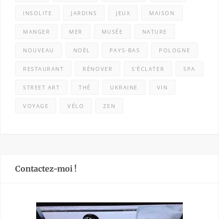
INSOLITE
JARDINS
JEUX
MAISON
MANGER
MER
MUSÉE
NATURE
NOUVEAU
NOËL
PAYS-BAS
POLOGNE
RESTAURANT
RÉNOVER
S'ÉCLATER
SPA
STREET ART
THÉ
UKRAINE
VIN
VOYAGE
VÉLO
ZEN
Contactez-moi !