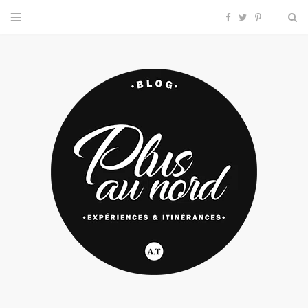
F
T
P
a
w
i
c
i
n
e
t
t
b
t
e
o
e
r
o
r
e
k
s
t