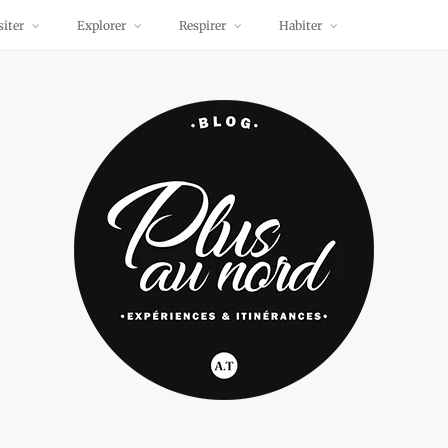
siter
Explorer
Respirer
Habiter