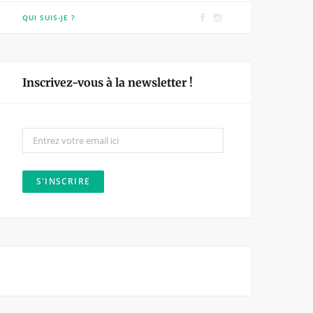
F
I
QUI SUIS-JE ?
a
n
c
s
e
t
Inscrivez-vous à la newsletter !
b
a
o
g
o
r
k
a
m