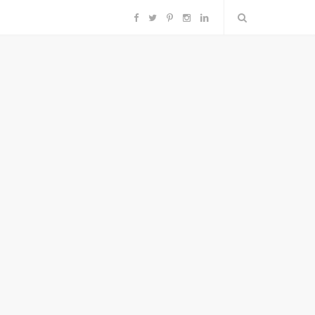
F
T
P
I
L
a
w
i
n
i
c
i
n
s
n
e
t
t
t
k
b
t
e
a
e
o
e
r
g
d
o
r
e
r
I
k
s
a
n
t
m