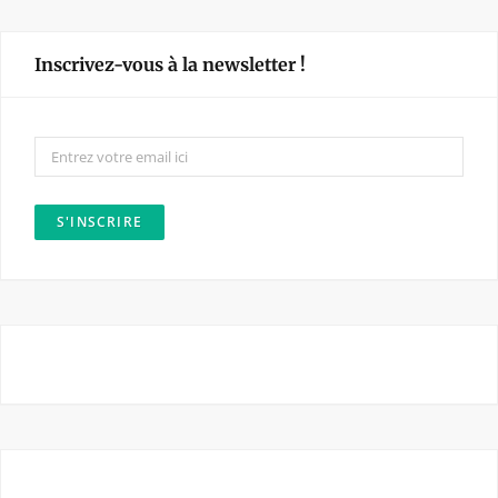
c
s
e
t
Inscrivez-vous à la newsletter !
b
a
o
g
o
r
k
a
m