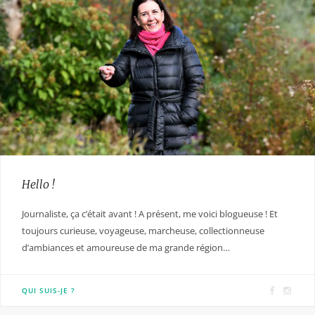
Hello !
Journaliste, ça c’était avant ! A présent, me voici blogueuse ! Et
toujours curieuse, voyageuse, marcheuse, collectionneuse
d’ambiances et amoureuse de ma grande région…
F
I
QUI SUIS-JE ?
a
n