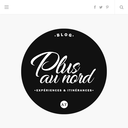
F
T
P
a
w
i
c
i
n
e
t
t
b
t
e
o
e
r
o
r
e
k
s
t