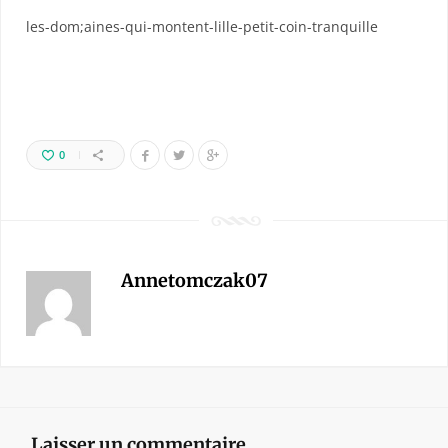
les-dom;aines-qui-montent-lille-petit-coin-tranquille
0
Annetomczak07
Laisser un commentaire