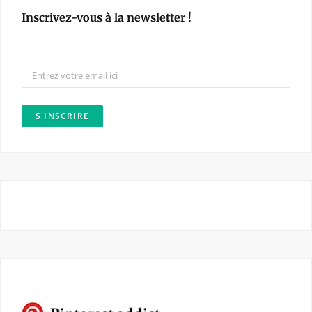
e
t
Inscrivez-vous à la newsletter !
b
a
o
g
o
r
k
a
m