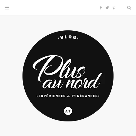
F
T
P
a
w
i
c
i
n
e
t
t
b
t
e
o
e
r
o
r
e
k
s
t