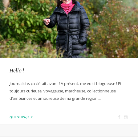
Hello !
Journaliste, ça c’était avant ! A présent, me voici blogueuse ! Et
toujours curieuse, voyageuse, marcheuse, collectionneuse
d’ambiances et amoureuse de ma grande région…
F
I
QUI SUIS-JE ?
a
n
c
s