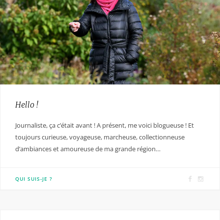
Hello !
Journaliste, ça c’était avant ! A présent, me voici blogueuse ! Et
toujours curieuse, voyageuse, marcheuse, collectionneuse
d’ambiances et amoureuse de ma grande région…
F
I
QUI SUIS-JE ?
a
n
c
s
e
t