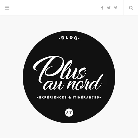
F
T
P
a
w
i
c
i
n
e
t
t
b
t
e
o
e
r
o
r
e
k
s
t