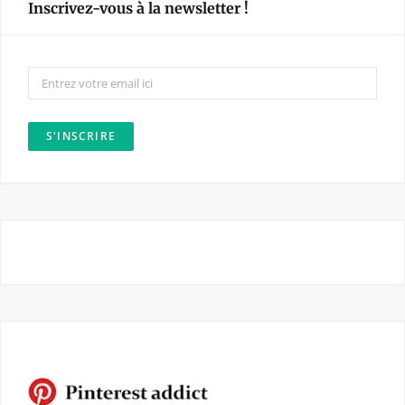
Inscrivez-vous à la newsletter !
b
a
o
g
o
r
k
a
m