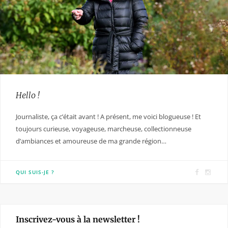
Hello !
Journaliste, ça c’était avant ! A présent, me voici blogueuse ! Et
toujours curieuse, voyageuse, marcheuse, collectionneuse
d’ambiances et amoureuse de ma grande région…
F
I
QUI SUIS-JE ?
a
n
c
s
e
t
Inscrivez-vous à la newsletter !
b
a