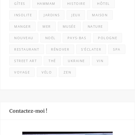
GÎTES
HAMMAM
HISTOIRE
HÔTEL
INSOLITE
JARDINS
JEUX
MAISON
MANGER
MER
MUSÉE
NATURE
NOUVEAU
NOËL
PAYS-BAS
POLOGNE
RESTAURANT
RÉNOVER
S'ÉCLATER
SPA
STREET ART
THÉ
UKRAINE
VIN
VOYAGE
VÉLO
ZEN
Contactez-moi !