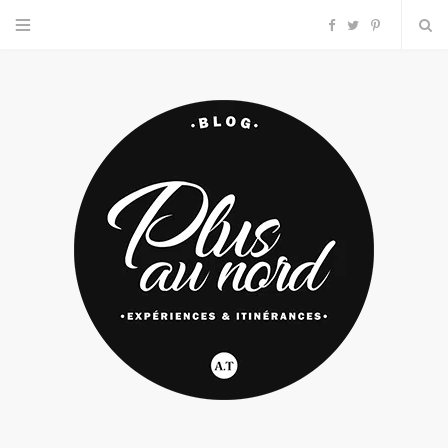
F
T
P
a
w
i
c
i
n
e
t
t
b
t
e
o
e
r
o
r
e
k
s
t