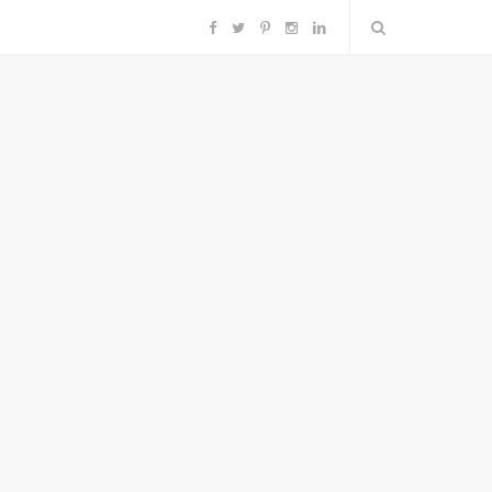
F
T
P
I
L
a
w
i
n
i
c
i
n
s
n
e
t
t
t
k
b
t
e
a
e
o
e
r
g
d
o
r
e
r
I
k
s
a
n
t
m