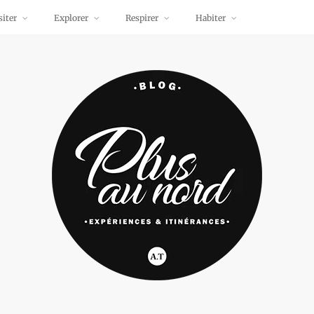
siter
Explorer
Respirer
Habiter