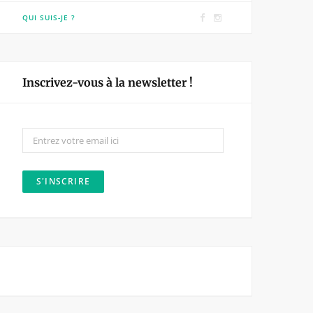
F
I
QUI SUIS-JE ?
a
n
c
s
e
t
Inscrivez-vous à la newsletter !
b
a
o
g
o
r
k
a
m