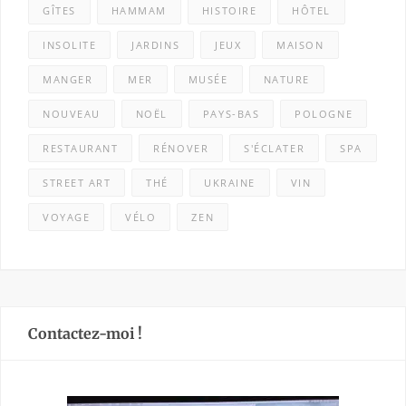
GÎTES
HAMMAM
HISTOIRE
HÔTEL
INSOLITE
JARDINS
JEUX
MAISON
MANGER
MER
MUSÉE
NATURE
NOUVEAU
NOËL
PAYS-BAS
POLOGNE
RESTAURANT
RÉNOVER
S'ÉCLATER
SPA
STREET ART
THÉ
UKRAINE
VIN
VOYAGE
VÉLO
ZEN
Contactez-moi !