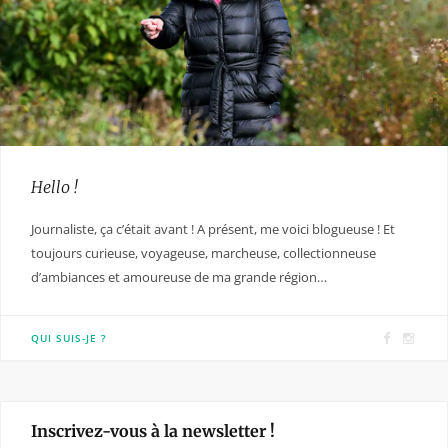
Hello !
Journaliste, ça c’était avant ! A présent, me voici blogueuse ! Et
toujours curieuse, voyageuse, marcheuse, collectionneuse
d’ambiances et amoureuse de ma grande région…
F
I
QUI SUIS-JE ?
a
n
c
s
e
t
Inscrivez-vous à la newsletter !
b
a