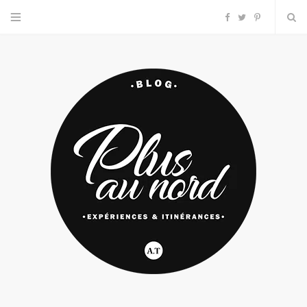
F
T
P
a
w
i
c
i
n
e
t
t
b
t
e
o
e
r
o
r
e
k
s
t