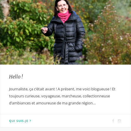
Hello !
Journaliste, ça c’était avant ! A présent, me voici blogueuse ! Et
toujours curieuse, voyageuse, marcheuse, collectionneuse
d’ambiances et amoureuse de ma grande région…
F
I
QUI SUIS-JE ?
a
n