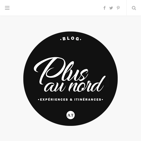
F
T
P
a
w
i
c
i
n
e
t
t
b
t
e
o
e
r
o
r
e
k
s
t