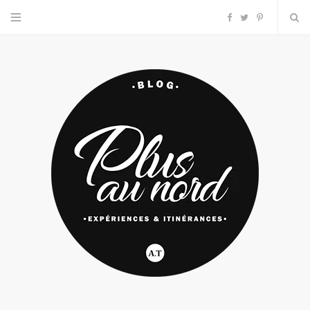
F
T
P
a
w
i
c
i
n
e
t
t
b
t
e
o
e
r
o
r
e
k
s
t