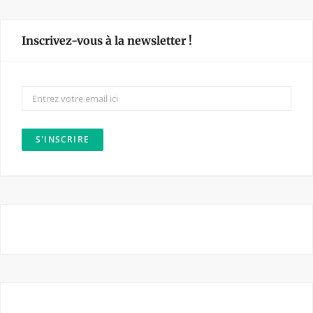
c
s
e
t
Inscrivez-vous à la newsletter !
b
a
o
g
o
r
k
a
m