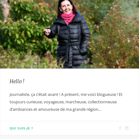
Hello !
Journaliste, ça c’était avant ! A présent, me voici blogueuse ! Et
toujours curieuse, voyageuse, marcheuse, collectionneuse
d’ambiances et amoureuse de ma grande région…
F
I
QUI SUIS-JE ?
a
n