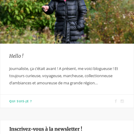
Hello !
Journaliste, ça c’était avant ! A présent, me voici blogueuse ! Et
toujours curieuse, voyageuse, marcheuse, collectionneuse
d’ambiances et amoureuse de ma grande région…
F
I
QUI SUIS-JE ?
a
n
c
s
e
t
Inscrivez-vous à la newsletter !
b
a