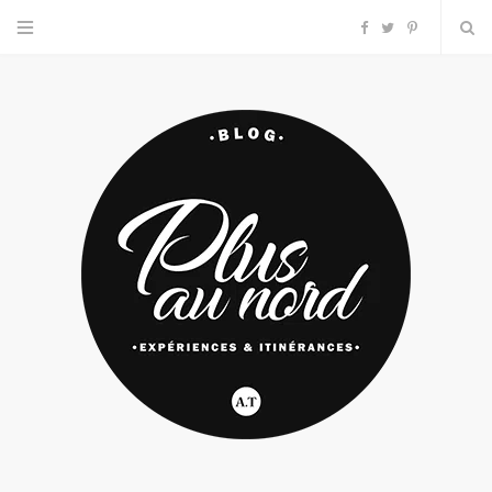
F
T
P
a
w
i
c
i
n
e
t
t
b
t
e
o
e
r
o
r
e
k
s
t