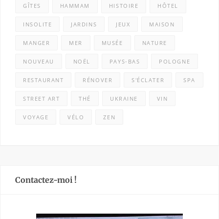
GÎTES
HAMMAM
HISTOIRE
HÔTEL
INSOLITE
JARDINS
JEUX
MAISON
MANGER
MER
MUSÉE
NATURE
NOUVEAU
NOËL
PAYS-BAS
POLOGNE
RESTAURANT
RÉNOVER
S'ÉCLATER
SPA
STREET ART
THÉ
UKRAINE
VIN
VOYAGE
VÉLO
ZEN
Contactez-moi !