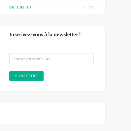
F
I
QUI SUIS-JE ?
a
n
c
s
e
t
Inscrivez-vous à la newsletter !
b
a
o
g
o
r
k
a
m