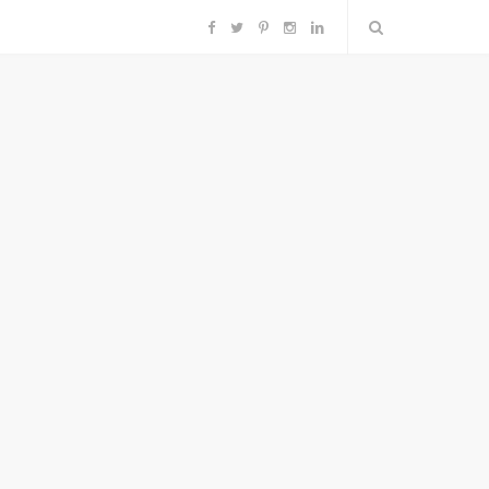
F
T
P
I
L
a
w
i
n
i
c
i
n
s
n
e
t
t
t
k
b
t
e
a
e
o
e
r
g
d
o
r
e
r
I
k
s
a
n
t
m