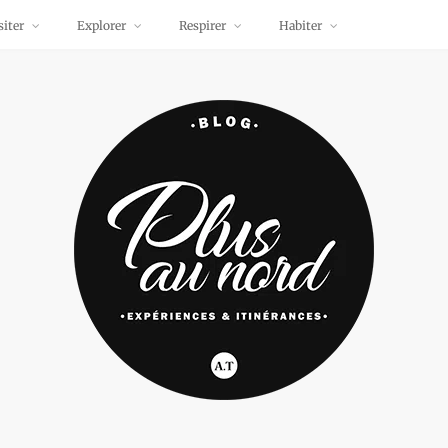
siter
Explorer
Respirer
Habiter