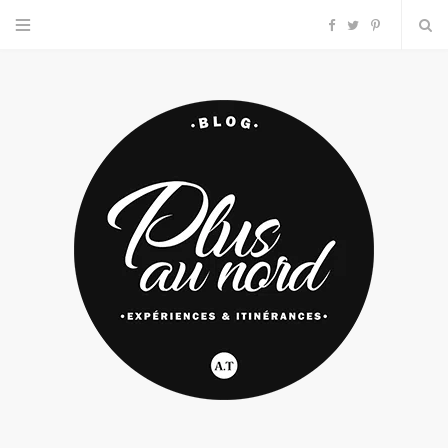
F
T
P
a
w
i
c
i
n
e
t
t
b
t
e
o
e
r
o
r
e
k
s
t