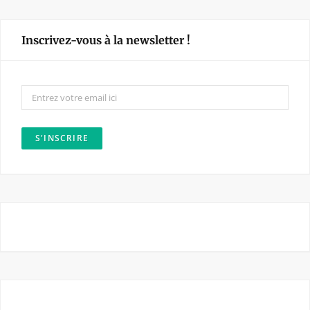
c
s
e
t
Inscrivez-vous à la newsletter !
b
a
o
g
o
r
k
a
m