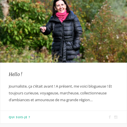
Hello !
Journaliste, ça c’était avant ! A présent, me voici blogueuse ! Et
toujours curieuse, voyageuse, marcheuse, collectionneuse
d’ambiances et amoureuse de ma grande région…
F
I
QUI SUIS-JE ?
a
n