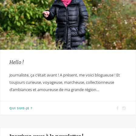
Hello !
Journaliste, ça c’était avant ! A présent, me voici blogueuse ! Et
toujours curieuse, voyageuse, marcheuse, collectionneuse
d’ambiances et amoureuse de ma grande région…
F
I
QUI SUIS-JE ?
a
n
c
s
e
t