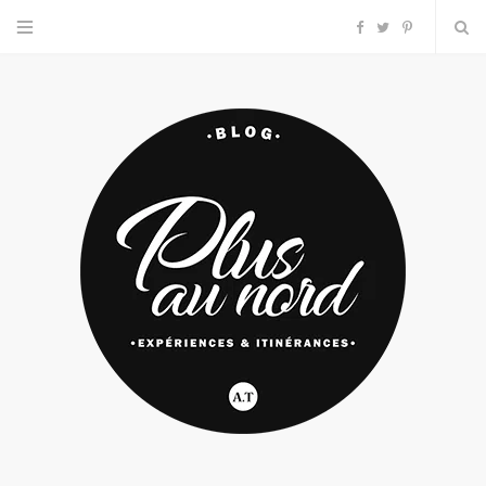
F
T
P
a
w
i
c
i
n
e
t
t
b
t
e
o
e
r
o
r
e
k
s
t