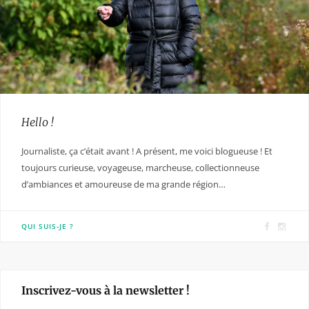
Hello !
Journaliste, ça c’était avant ! A présent, me voici blogueuse ! Et
toujours curieuse, voyageuse, marcheuse, collectionneuse
d’ambiances et amoureuse de ma grande région…
F
I
QUI SUIS-JE ?
a
n
c
s
e
t
Inscrivez-vous à la newsletter !
b
a