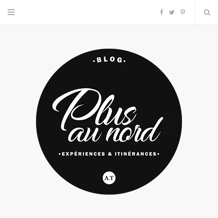
F
T
P
a
w
i
c
i
n
e
t
t
b
t
e
o
e
r
o
r
e
k
s
t