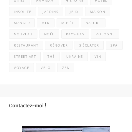
GÎTES
HAMMAM
HISTOIRE
HÔTEL
INSOLITE
JARDINS
JEUX
MAISON
MANGER
MER
MUSÉE
NATURE
NOUVEAU
NOËL
PAYS-BAS
POLOGNE
RESTAURANT
RÉNOVER
S'ÉCLATER
SPA
STREET ART
THÉ
UKRAINE
VIN
VOYAGE
VÉLO
ZEN
Contactez-moi !