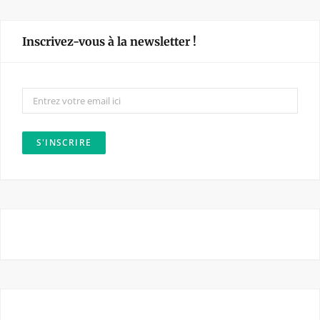
c
s
e
t
Inscrivez-vous à la newsletter !
b
a
o
g
o
r
k
a
m