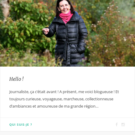
Hello !
Journaliste, ça c’était avant ! A présent, me voici blogueuse ! Et
toujours curieuse, voyageuse, marcheuse, collectionneuse
d’ambiances et amoureuse de ma grande région…
F
I
QUI SUIS-JE ?
a
n