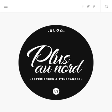
F
T
P
a
w
i
c
i
n
e
t
t
b
t
e
o
e
r
o
r
e
k
s
t