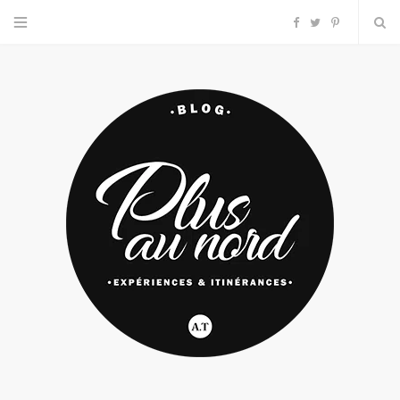
F
T
P
a
w
i
c
i
n
e
t
t
b
t
e
o
e
r
o
r
e
k
s
t