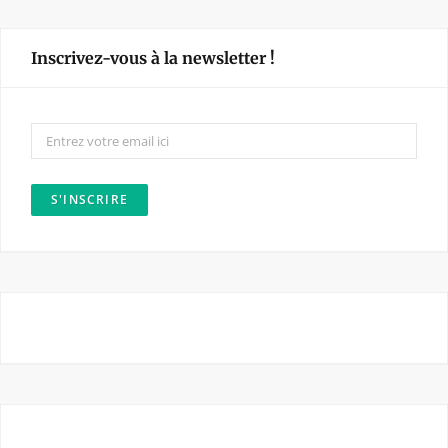
c
s
e
t
Inscrivez-vous à la newsletter !
b
a
o
g
o
r
k
a
m