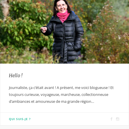
Hello !
Journaliste, ça c’était avant ! A présent, me voici blogueuse ! Et
toujours curieuse, voyageuse, marcheuse, collectionneuse
d’ambiances et amoureuse de ma grande région…
F
I
QUI SUIS-JE ?
a
n