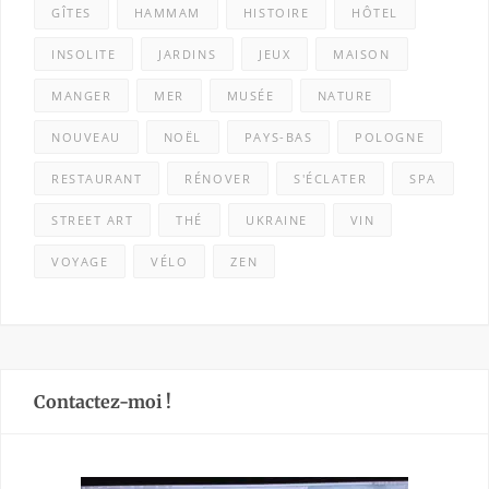
GÎTES
HAMMAM
HISTOIRE
HÔTEL
INSOLITE
JARDINS
JEUX
MAISON
MANGER
MER
MUSÉE
NATURE
NOUVEAU
NOËL
PAYS-BAS
POLOGNE
RESTAURANT
RÉNOVER
S'ÉCLATER
SPA
STREET ART
THÉ
UKRAINE
VIN
VOYAGE
VÉLO
ZEN
Contactez-moi !