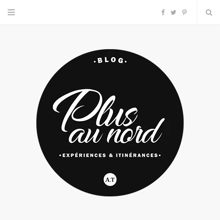
F
T
P
a
w
i
c
i
n
e
t
t
b
t
e
o
e
r
o
r
e
k
s
t