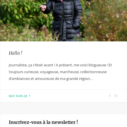
Hello !
Journaliste, ça c’était avant ! A présent, me voici blogueuse ! Et
toujours curieuse, voyageuse, marcheuse, collectionneuse
d’ambiances et amoureuse de ma grande région…
F
I
QUI SUIS-JE ?
a
n
c
s
e
t
Inscrivez-vous à la newsletter !
b
a