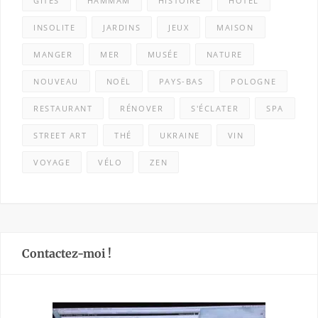
GÎTES
HAMMAM
HISTOIRE
HÔTEL
INSOLITE
JARDINS
JEUX
MAISON
MANGER
MER
MUSÉE
NATURE
NOUVEAU
NOËL
PAYS-BAS
POLOGNE
RESTAURANT
RÉNOVER
S'ÉCLATER
SPA
STREET ART
THÉ
UKRAINE
VIN
VOYAGE
VÉLO
ZEN
Contactez-moi !