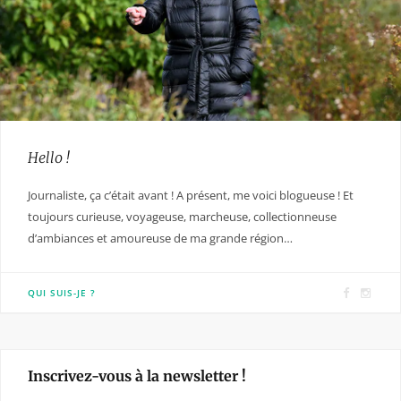
Hello !
Journaliste, ça c’était avant ! A présent, me voici blogueuse ! Et
toujours curieuse, voyageuse, marcheuse, collectionneuse
d’ambiances et amoureuse de ma grande région…
F
I
QUI SUIS-JE ?
a
n
c
s
e
t
Inscrivez-vous à la newsletter !
b
a