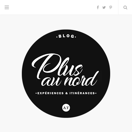
F
T
P
a
w
i
c
i
n
e
t
t
b
t
e
o
e
r
o
r
e
k
s
t