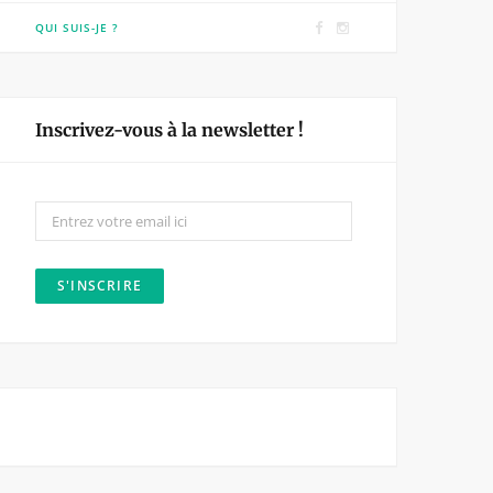
F
I
QUI SUIS-JE ?
a
n
c
s
e
t
Inscrivez-vous à la newsletter !
b
a
o
g
o
r
k
a
m