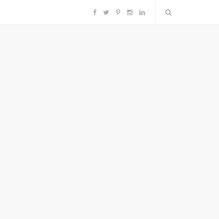
F
T
P
I
L
a
w
i
n
i
c
i
n
s
n
e
t
t
t
k
b
t
e
a
e
o
e
r
g
d
o
r
e
r
I
k
s
a
n
t
m