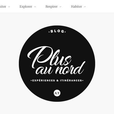
siter
Explorer
Respirer
Habiter